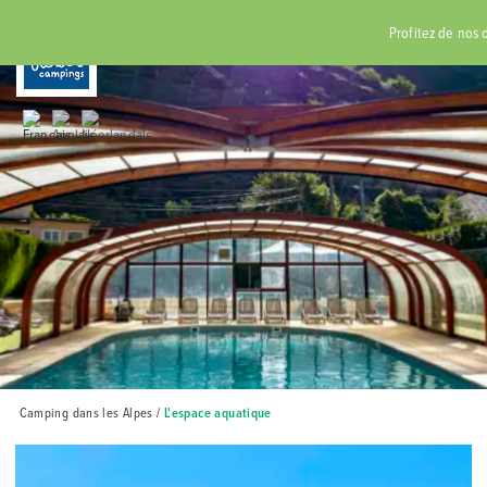
RÉSERVER
Profitez de nos off
Camping dans les Alpes
/
L'espace aquatique