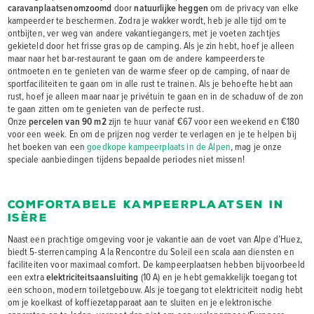
caravanplaatsen
omzoomd
door
natuurlijke heggen
om de privacy van elke
kampeerder te beschermen. Zodra je wakker wordt, heb je alle tijd om te
ontbijten, ver weg van andere vakantiegangers, met je voeten zachtjes
gekieteld door het frisse gras op de camping. Als je zin hebt, hoef je alleen
maar naar het bar-restaurant te gaan om de andere kampeerders te
ontmoeten en te genieten van de warme sfeer op de camping, of naar de
sportfaciliteiten te gaan om in alle rust te trainen. Als je behoefte hebt aan
rust, hoef je alleen maar naar je privétuin te gaan en in de schaduw of de zon
te gaan zitten om te genieten van de perfecte rust.
Onze
percelen van 90 m2
zijn te huur vanaf €67 voor een weekend en €180
voor een week. En om de prijzen nog verder te verlagen en je te helpen bij
het boeken van een
goedkope kampeerplaats in de Alpen
, mag je onze
speciale aanbiedingen tijdens bepaalde periodes niet missen!
Comfortabele kampeerplaatsen in
Isère
Naast een prachtige omgeving voor je vakantie aan de voet van Alpe d’Huez,
biedt 5-sterrencamping A la Rencontre du Soleil een scala aan diensten en
faciliteiten voor maximaal comfort. De kampeerplaatsen hebben bijvoorbeeld
een extra
elektriciteitsaansluiting
(10 A) en je hebt gemakkelijk toegang tot
een schoon, modern toiletgebouw. Als je toegang tot elektriciteit nodig hebt
om je koelkast of koffiezetapparaat aan te sluiten en je elektronische