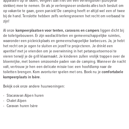
apparaten op te laden, vergeet dan niet om een verlengsnoer (Europese
stekker) mee te nemen. En als je verlengsnoer ondanks alles toch besluit om
op vakantie te gaan, geen paniek! De camping heeft er altijd wel een of twee
bij de hand. Tenslotte hebben zelfs verlengsnoeren het recht om verbaasd te
zijn!
Al onze
kampeerplaatsen voor tenten, caravans en campers
liggen dicht bij
de toiletgebouwen. Er zijn wasfaciliteiten en gemeenschappelijke ruimtes,
waaronder een picknickplaats en gemeenschappelijke barbecues. Ja, je hebt
het recht om je ogen te sluiten en jezelf te projecteren. Je drinkt een
aperitief met je vrienden om je overwinning in het petanquetoernooi te
vieren terwijl je de grill klaarmaakt. Je kinderen zullen vrolijk trappen over de
bloemrijke, met bomen omzoomde paden van de camping. Wanneer de nacht
valt, vertrouw je hen een delicate missie toe: een hoofdlamp naar de
toiletten brengen. Kom avonturier spelen met ons. Boek nu je
comfortabele
kampeerplaats in Isère
.
Bekijk ook onze andere huurwoningen:
Stacaravan Alpen huren
Chalet Alpen
Caravan huren Isère