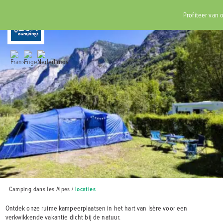
RÉSERVER
Profiteer van o
Hom
Tar
Re
C
Camping dans les Alpes
/
locaties
Ontdek onze ruime kampeerplaatsen in het hart van Isère voor een
verkwikkende vakantie dicht bij de natuur.