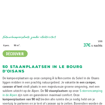
Natuurkampeerplaats zonder elektriciteit
VAN
37€
s nachts
6 pers.
90 m².
DÉCOUVRIR
50 staanplaatsen in Le Bourg
d’Oisans
De kampeerplaatsen op onze camping À la Rencontre du Soleil in de Oisans
liggen midden in een prachtig natuurgebied. Je vakantie
in een camper,
caravan of tent
vindt plaats in een majestueuze groene omgeving, met een
subliem uitzicht op de Alpen. De
50 staanplaatsen
op onze
5-sterrencamping
in de Alpen
zijn ruim en garanderen maximaal comfort. Onze
kampeerplaatsen van 90 m2
bieden alle ruimte die je nodig hebt om je
voertuig te parkeren en je tent of caravan op te zetten. Bovendien worden de