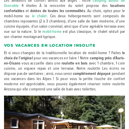
Les amateurs de confort seront aux anges : notre
camping autour de
Grenoble
4 étoiles À la rencontre du soleil propose des
locations
confortables
et
dotées de toutes les commodités
. Au choix, optez pour le
mobil-home ou
le chalet
. Ces deux hébergements sont composés de
chambres reposantes (2 à 3 chambres), d’une salle de bain moderne, d’une
cuisine équipée, d’un salon convivial, ainsi que d’une agréable terrasse avec
vue sur la nature. Si le
mobil-home
est plus classique, le chalet séduit par
son charme montagnard typique.
Vos vacances en location insolite
Et si vous changiez de la traditionnelle location de mobil-home ? Faites
le
choix de l’original
pour vos vacances en Isère ! Notre
camping près d’Auris-
en-Oisans
vous accueille dans une
roulotte en bois
avec 1 chambre, 1 coin
cuisine, un espace repas et une terrasse. Notre roulotte Les écrins ne
dispose pas de sanitaires ; ainsi, vous serez
complètement dépaysé
pendant
vos vacances dans les Alpes ! Si pour vous la petite touche de confort
moderne est appréciable, vous pouvez également réserver notre roulotte
Arizona qui elle comprend une salle de bain avec toilettes.