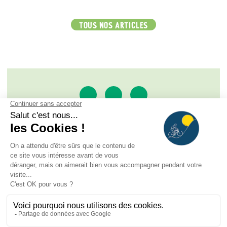
TOUS NOS ARTICLES
SAS À LA RENCONTRE DU SOLEIL
ROUTE DE L'ALPE D'HUEZ - BP 33, 38520 LE BOURG
D'OISANS
TÉL. :
+33 (0)4 76 79 12 22
/
+33 (0)6 75 47 72 50
CONTACT@RENCONTRESOLEIL.FR
AVIS CLIENTS