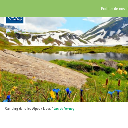
RÉSERVER
Profitez de nos off
Camping dans les Alpes
/
Lieux
/
Lac du Verney