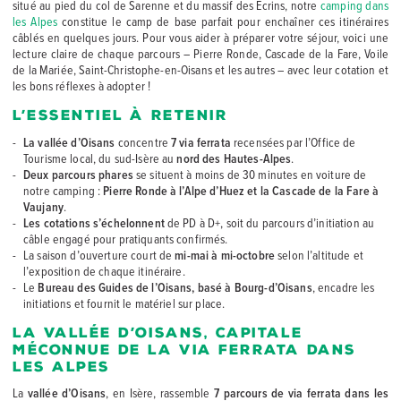
situé au pied du col de Sarenne et du massif des Écrins, notre
camping dans
les Alpes
constitue le camp de base parfait pour enchaîner ces itinéraires
câblés en quelques jours. Pour vous aider à préparer votre séjour, voici une
lecture claire de chaque parcours – Pierre Ronde, Cascade de la Fare, Voile
de la Mariée, Saint-Christophe-en-Oisans et les autres – avec leur cotation et
les bons réflexes à adopter !
L’essentiel à retenir
La vallée d’Oisans
concentre
7 via ferrata
recensées par l’Office de
Tourisme local, du sud-Isère au
nord des Hautes-Alpes
.
Deux parcours phares
se situent à moins de 30 minutes en voiture de
notre camping :
Pierre Ronde à l’Alpe d’Huez et la Cascade de la Fare à
Vaujany
.
Les cotations s’échelonnent
de PD à D+, soit du parcours d’initiation au
câble engagé pour pratiquants confirmés.
La saison d’ouverture court de
mi-mai à mi-octobre
selon l’altitude et
l’exposition de chaque itinéraire.
Le
Bureau des Guides de l’Oisans, basé à Bourg-d’Oisans
, encadre les
initiations et fournit le matériel sur place.
La vallée d’Oisans, capitale
méconnue de la via ferrata dans
les Alpes
La
vallée d’Oisans
, en Isère, rassemble
7 parcours de via ferrata dans les