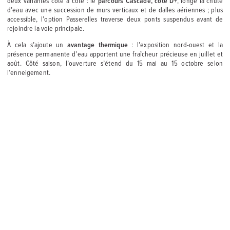
deux variantes côte à côte : le
parcours Cascade, coté D+
, longe la chute
d’eau avec une succession de murs verticaux et de dalles aériennes ; plus
accessible, l’option Passerelles traverse deux ponts suspendus avant de
rejoindre la voie principale.
À cela s’ajoute un
avantage thermique
: l’exposition nord-ouest et la
présence permanente d’eau apportent une fraîcheur précieuse en juillet et
août. Côté saison, l’ouverture s’étend du 15 mai au 15 octobre selon
l’enneigement.