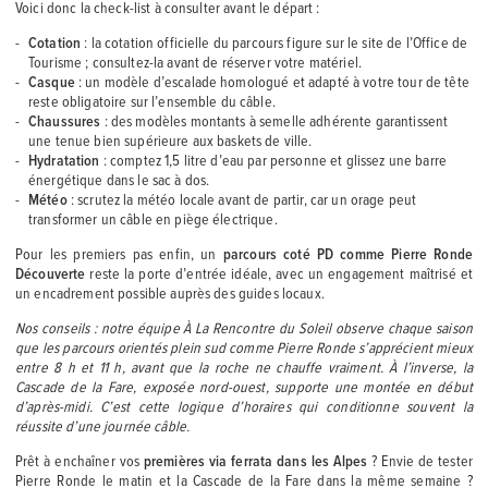
Voici donc la check-list à consulter avant le départ :
Cotation
: la cotation officielle du parcours figure sur le site de l’Office de
Tourisme ; consultez-la avant de réserver votre matériel.
Casque
: un modèle d’escalade homologué et adapté à votre tour de tête
reste obligatoire sur l’ensemble du câble.
Chaussures
: des modèles montants à semelle adhérente garantissent
une tenue bien supérieure aux baskets de ville.
Hydratation
: comptez 1,5 litre d’eau par personne et glissez une barre
énergétique dans le sac à dos.
Météo
: scrutez la météo locale avant de partir, car un orage peut
transformer un câble en piège électrique.
Pour les premiers pas enfin, un
parcours coté PD comme Pierre Ronde
Découverte
reste la porte d’entrée idéale, avec un engagement maîtrisé et
un encadrement possible auprès des guides locaux.
Nos conseils : notre équipe À La Rencontre du Soleil observe chaque saison
que les parcours orientés plein sud comme Pierre Ronde s’apprécient mieux
entre 8 h et 11 h, avant que la roche ne chauffe vraiment. À l’inverse, la
Cascade de la Fare, exposée nord-ouest, supporte une montée en début
d’après-midi. C’est cette logique d’horaires qui conditionne souvent la
réussite d’une journée câble.
Prêt à enchaîner vos
premières via ferrata dans les Alpes
? Envie de tester
Pierre Ronde le matin et la Cascade de la Fare dans la même semaine ?