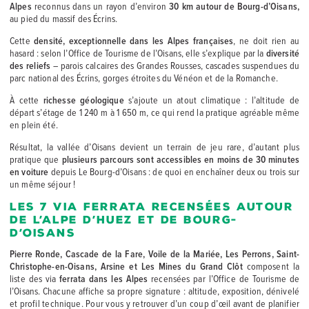
Alpes
reconnus dans un rayon d’environ
30 km autour de Bourg-d’Oisans,
au pied du massif des Écrins.
Cette
densité, exceptionnelle dans les Alpes françaises
, ne doit rien au
hasard : selon l’Office de Tourisme de l’Oisans, elle s’explique par la
diversité
des reliefs
– parois calcaires des Grandes Rousses, cascades suspendues du
parc national des Écrins, gorges étroites du Vénéon et de la Romanche.
À cette
richesse géologique
s’ajoute un atout climatique : l’altitude de
départ s’étage de 1 240 m à 1 650 m, ce qui rend la pratique agréable même
en plein été.
Résultat, la vallée d’Oisans devient un terrain de jeu rare, d’autant plus
pratique que
plusieurs parcours sont accessibles en moins de 30 minutes
en voiture
depuis Le Bourg-d’Oisans : de quoi en enchaîner deux ou trois sur
un même séjour !
Les 7 via ferrata recensées autour
de l’Alpe d’Huez et de Bourg-
d’Oisans
Pierre Ronde, Cascade de la Fare, Voile de la Mariée, Les Perrons, Saint-
Christophe-en-Oisans, Arsine et Les Mines du Grand Clôt
composent la
liste des via
ferrata dans les Alpes
recensées par l’Office de Tourisme de
l’Oisans. Chacune affiche sa propre signature : altitude, exposition, dénivelé
et profil technique. Pour vous y retrouver d’un coup d’œil avant de planifier