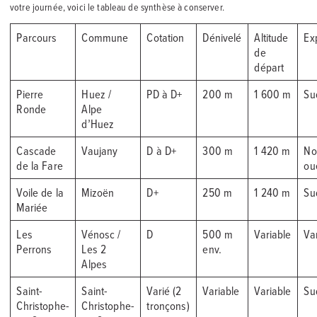
votre journée, voici le tableau de synthèse à conserver.
Parcours
Commune
Cotation
Dénivelé
Altitude
Ex
de
départ
Pierre
Huez /
PD à D+
200 m
1 600 m
Su
Ronde
Alpe
d’Huez
Cascade
Vaujany
D à D+
300 m
1 420 m
No
de la Fare
ou
Voile de la
Mizoën
D+
250 m
1 240 m
Su
Mariée
Les
Vénosc /
D
500 m
Variable
Va
Perrons
Les 2
env.
Alpes
Saint-
Saint-
Varié (2
Variable
Variable
Su
Christophe-
Christophe-
tronçons)