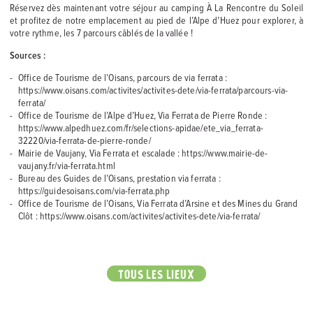
Réservez dès maintenant votre séjour au camping À La Rencontre du Soleil
et profitez de notre emplacement au pied de l’Alpe d’Huez pour explorer, à
votre rythme, les 7 parcours câblés de la vallée !
Sources :
Office de Tourisme de l’Oisans, parcours de via ferrata :
https://www.oisans.com/activites/activites-dete/via-ferrata/parcours-via-
ferrata/
Office de Tourisme de l’Alpe d’Huez, Via Ferrata de Pierre Ronde :
https://www.alpedhuez.com/fr/selections-apidae/ete_via_ferrata-
32220/via-ferrata-de-pierre-ronde/
Mairie de Vaujany, Via Ferrata et escalade : https://www.mairie-de-
vaujany.fr/via-ferrata.html
Bureau des Guides de l’Oisans, prestation via ferrata :
https://guidesoisans.com/via-ferrata.php
Office de Tourisme de l’Oisans, Via Ferrata d’Arsine et des Mines du Grand
Clôt : https://www.oisans.com/activites/activites-dete/via-ferrata/
TOUS LES LIEUX