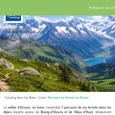
RÉSERVER
Profitez de nos offr
Camping dans les Alpes
/
Lieux
/
Parcours via ferrata en Oisans
La
vallée d’Oisans, en Isère
, rassemble
7 parcours de via ferrata dans les
Alpes
répartis autour de
Bourg-d’Oisans et de l’Alpe d’Huez
. Idéalement