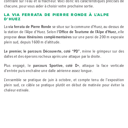
contraire sur l’eau et la fraîcheur. Voici donc les caractéristiques précises de
chacune, pour vous aider à choisir votre prochaine sortie.
La via ferrata de Pierre Ronde à l’Alpe
d’Huez
La
via ferrata de Pierre Ronde
se situe sur la commune d’Huez, au-dessus de
la station de l’Alpe d’Huez. Selon
l’Office de Tourisme de l’Alpe d’Huez,
elle
propose
deux itinéraires complémentaires
sur une paroi de 200 m exposée
plein sud, depuis 1 600 m d’altitude.
Le premier, le parcours Découverte, coté “PD”
, mène le grimpeur sur des
dalles et des éperons rocheux après une attaque par la droite.
Plus engagé, le
parcours Sportive, coté D+
, attaque la face verticale
d’entrée puis enchaîne une dalle aérienne assez longue.
L’ensemble se pratique de juin à octobre, et compte tenu de l’exposition
plein sud, ce câble se pratique plutôt en début de matinée pour éviter la
chaleur estivale.