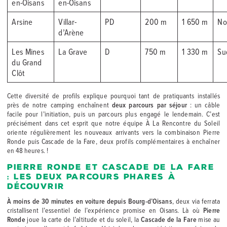
en-Oisans
en-Oisans
Arsine
Villar-
PD
200 m
1 650 m
No
d’Arène
Les Mines
La Grave
D
750 m
1 330 m
Su
du Grand
Clôt
Cette diversité de profils explique pourquoi tant de pratiquants installés
près de notre camping enchaînent
deux parcours par séjour
: un câble
facile pour l’initiation, puis un parcours plus engagé le lendemain. C’est
précisément dans cet esprit que notre équipe À La Rencontre du Soleil
oriente régulièrement les nouveaux arrivants vers la combinaison Pierre
Ronde puis Cascade de la Fare, deux profils complémentaires à enchaîner
en 48 heures. !
Pierre Ronde et Cascade de la Fare
: les deux parcours phares à
découvrir
À moins de 30 minutes en voiture depuis Bourg-d’Oisans
, deux via ferrata
cristallisent l’essentiel de l’expérience promise en Oisans. Là où
Pierre
Ronde
joue la carte de l’altitude et du soleil, la
Cascade de la Fare
mise au