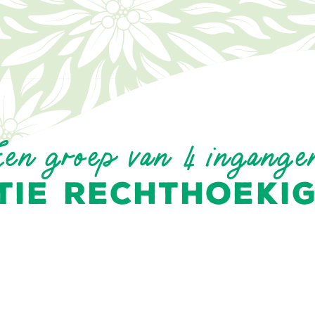
Een groep van 4 ingange
TIE RECHTHOEKI
STACARAVANS
CHALETS
or 2 tot 6 personen
2 tot 5 personen