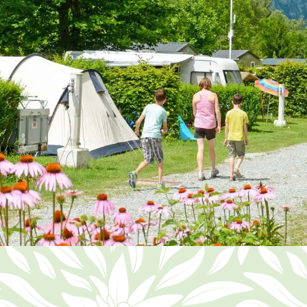
OOK DEZE TITEL
ON
deze titel is optioneel