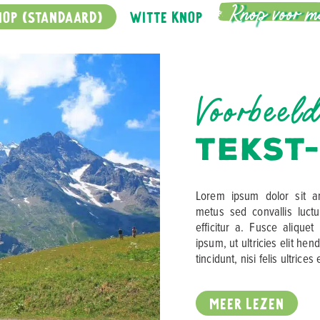
Knop voor m
NOP (STANDAARD)
WITTE KNOP
Voorbeel
TEKST
Lorem ipsum dolor sit am
metus sed convallis luctu
efficitur a. Fusce aliqu
ipsum, ut ultricies elit h
tincidunt, nisi felis ultrices
MEER LEZEN