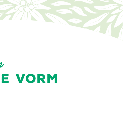
n
GE VORM
ONGEWOON
Voor 2 tot 4 personen