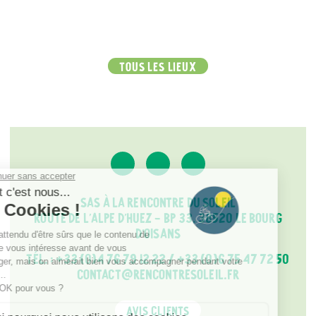
TOUS LES LIEUX
SAS À LA RENCONTRE DU SOLEIL
ROUTE DE L'ALPE D'HUEZ - BP 33, 38520 LE BOURG
D'OISANS
TÉL. :
+33 (0)4 76 79 12 22
/
+33 (0)6 75 47 72 50
CONTACT@RENCONTRESOLEIL.FR
AVIS CLIENTS