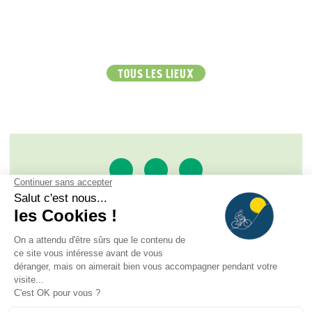
TOUS LES LIEUX
SAS À LA RENCONTRE DU SOLEIL
ROUTE DE L'ALPE D'HUEZ - BP 33, 38520 LE BOURG
D'OISANS
TÉL. :
+33 (0)4 76 79 12 22
/
+33 (0)6 75 47 72 50
CONTACT@RENCONTRESOLEIL.FR