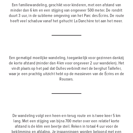
Een familiewandeling, geschikt voor kinderen, met een afstand van
minder dan 6 km en een stijging van ongeveer 500 meter. De rondrit
duurt 3 uur, in de sublieme omgeving van het Parc des Écrins. De route
heeft veel schaduw vanaf het gehucht La Danchère tot aan het meer.
Een gematigd moeilijke wandeling, toegankelijk voor gezinnen dankzij
de korte afstand (minder dan 4 km voor ongeveer 2 uur wandelen). Het
vindt plaats op het pad dat Oulles verbindt met de berghut Taillefer,
waar je een prachtig uitzicht hebt op de massieven van de Écrins en de
Rousses.
De wandeling volgt een heen-en-terug route en is twee keer 5 km
lang. Met een stijging van bijna 700 meter over een relatief korte
afstand is de klim een beetje steil. Reken in totaal 4 uur voor de
beklimming en afdaling. Je inspanningen worden beloond met een