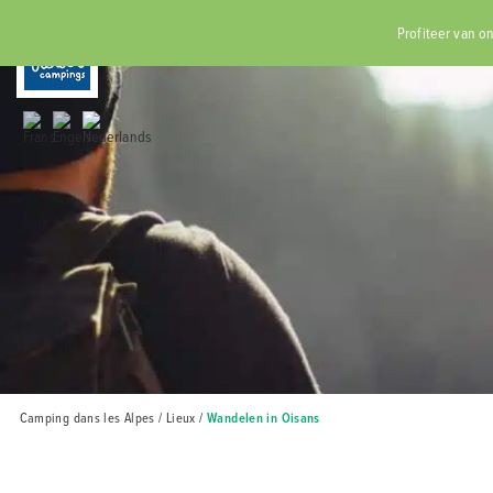
RÉSERVER
Profiteer van on
Hom
Tar
Re
C
Camping dans les Alpes
/
Lieux
/
Wandelen in Oisans